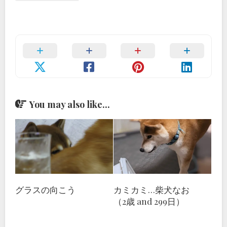
You may also like...
グラスの向こう
カミカミ…柴犬なお
（2歳 and 299日）