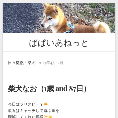
Skip
to
content
ぱぱいあねっと
日々徒然
/
柴犬
· 2023年4月12日
柴犬なお（1歳 and 87日）
今日はフリスビー？
最近はキャッチして遊ぶ事を
理解してくれた模様