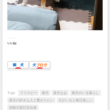
いいね:
Tags:
フリスビー
柴犬
柴犬なお
柴犬のいる暮らし
柴犬の好きな人と繋がりたい
犬がいると毎日楽しい
赤根川辰巳荘出身