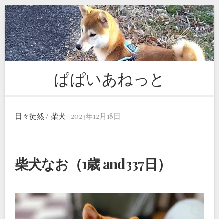
Skip
to
content
ぱぱいあねっと
日々徒然
/
柴犬
· 2023年12月18日
柴犬なお（1歳 and337日）