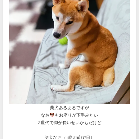
柴犬あるあるですが
なお
もお座りが下手みたい
Z世代で脚が長いせいかもだけど
柴犬なお（1歳 and337日）