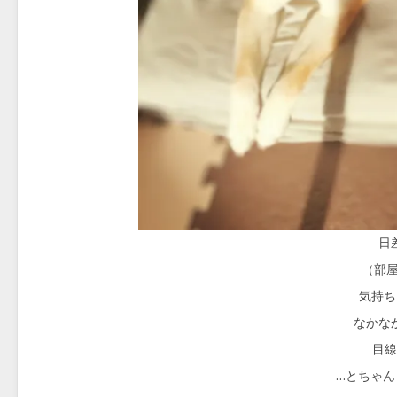
日
（部
気持ち
なかな
目線
…とちゃん