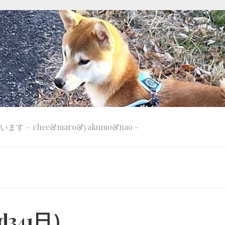
 – chee&maro&yakumo&nao –
d341日）