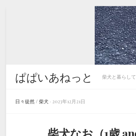
Skip
to
content
ぱぱいあねっと
柴犬と暮らしています
日々徒然
/
柴犬
· 2023年12月21日
柴犬なお（1歳 an