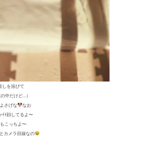
差しを浴びて
屋の中だけど…）
よさげな
なお
かｲｲ顔してるよ〜
もこっちよ〜
とカメラ目線なの