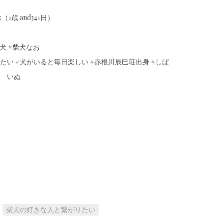
1歳 and341日）
犬 #柴犬なお
たい #犬がいると毎日楽しい #赤根川辰巳荘出身 #しば
いぬ
柴犬の好きな人と繋がりたい