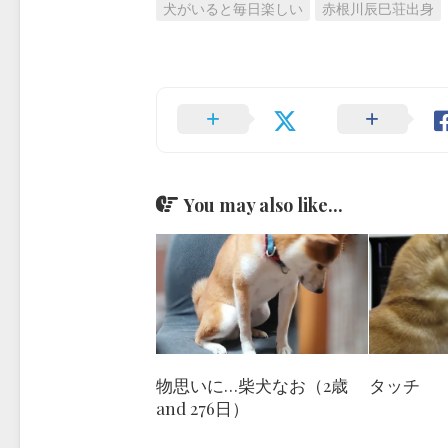
犬がいると毎日楽しい
赤根川辰巳荘出身
You may also like...
物思いに…柴犬なお（2歳
タッチ
and 276日）