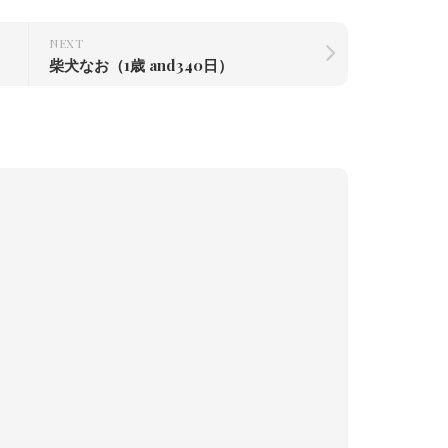
NEXT
柴犬なお（1歳 and340日）