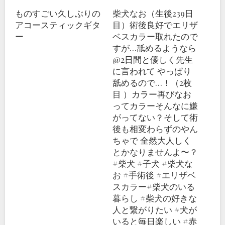
ものすごい久しぶりの
柴犬なお（生後239日
アコースティックギタ
目）術後良好でエリザ
ー
ベスカラー取れたので
すが…舐めるようなら
@2日間と優しく先生
に言われて やっぱり
舐めるので…！（2枚
目 ）カラー再びなお
ってカラーそんなに嫌
がってない？そして術
後も相変わらずのやん
ちゃで 全然大人しく
とかなりませんよ〜？
#柴犬 #子犬 #柴犬な
お #手術後 #エリザベ
スカラー#柴犬のいる
暮らし #柴犬の好きな
人と繋がりたい #犬が
いると毎日楽しい #赤