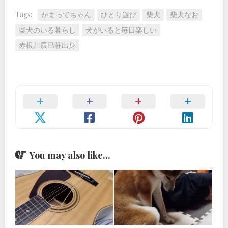
Tags:
かまってちゃん
ひとり遊び
柴犬
柴犬なお
柴犬のいる暮らし
犬がいると毎日楽しい
赤根川辰巳荘出身
You may also like...