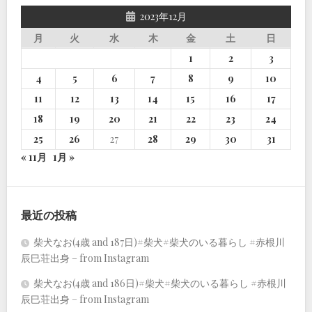
2023年12月
月
火
水
木
金
土
日
1
2
3
4
5
6
7
8
9
10
11
12
13
14
15
16
17
18
19
20
21
22
23
24
25
26
27
28
29
30
31
« 11月
1月 »
最近の投稿
柴犬なお(4歳 and 187日)#柴犬#柴犬のいる暮らし #赤根川
辰巳荘出身 – from Instagram
柴犬なお(4歳 and 186日)#柴犬#柴犬のいる暮らし #赤根川
辰巳荘出身 – from Instagram