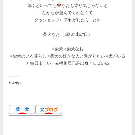
遊ぶといっても
なおも乗り気じゃないと
なかなか遊んでくれなくて
クッションフロア剥がしたり…とか
柴犬なお（1歳 and347日）
#柴犬 #柴犬なお
#柴犬のいる暮らし #柴犬の好きな人と繋がりたい #犬がいる
と毎日楽しい #赤根川辰巳荘出身 #しばいぬ
いいね: