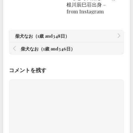
根川辰巳荘出身 –
from Instagram
柴犬なお（1歳 and348日）
柴犬なお（1歳 and346日）
コメントを残す