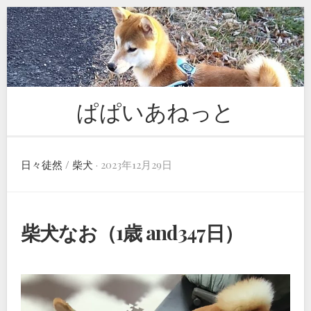
Skip
to
content
ぱぱいあねっと
日々徒然
/
柴犬
· 2023年12月29日
柴犬なお（1歳 and347日）