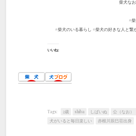
柴犬なお（
#柴
#柴犬のいる暮らし #柴犬の好きな人と繋
いいね:
Tags:
2歳
shiba
しばいぬ
公（なお）
犬がいると毎日楽しい
赤根川辰巳荘出身