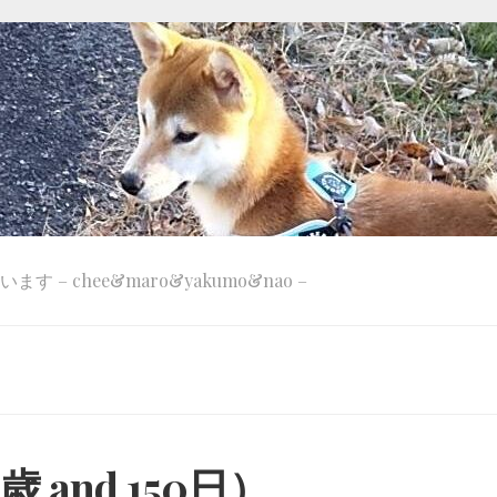
 – chee&maro&yakumo&nao –
 and 150日）