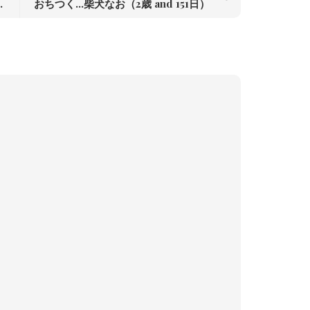
nd 149日）
おちつく…柴犬なお（2歳 and 151日）