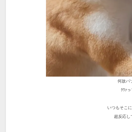
何故パ
ｸﾜｧ
いつもそこに
超反応し