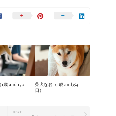
歳 and 170
柴犬なお（1歳 and354
日）
NEXT