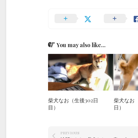
You may also like...
柴犬なお（生後302日
柴犬なお（1
目）
日）
PREVIOUS