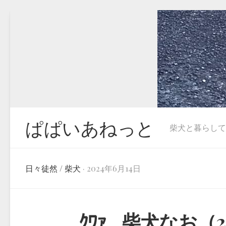
Skip
to
content
ぱぱいあねっと
柴犬と暮らしています
日々徒然
/
柴犬
· 2024年6月14日
ｸﾜｧ…柴犬なお（2歳