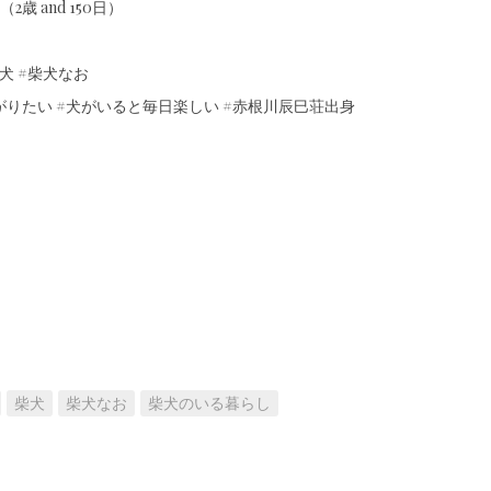
2歳 and 150日）
犬 #柴犬なお
がりたい #犬がいると毎日楽しい #赤根川辰巳荘出身
柴犬
柴犬なお
柴犬のいる暮らし