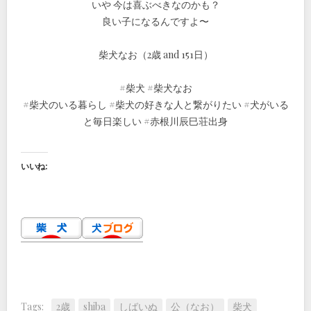
いや 今は喜ぶべきなのかも？
良い子になるんですよ〜
柴犬なお（2歳 and 151日）
#柴犬 #柴犬なお
#柴犬のいる暮らし #柴犬の好きな人と繋がりたい #犬がいる
と毎日楽しい #赤根川辰巳荘出身
いいね:
Tags:
2歳
shiba
しばいぬ
公（なお）
柴犬