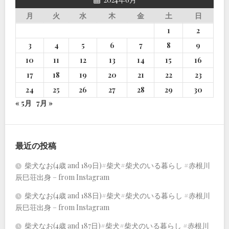
月
火
水
木
金
土
日
1
2
3
4
5
6
7
8
9
10
11
12
13
14
15
16
17
18
19
20
21
22
23
24
25
26
27
28
29
30
« 5月
7月 »
最近の投稿
柴犬なお(4歳 and 189日)#柴犬#柴犬のいる暮らし #赤根川
辰巳荘出身 – from Instagram
柴犬なお(4歳 and 188日)#柴犬#柴犬のいる暮らし #赤根川
辰巳荘出身 – from Instagram
柴犬なお(4歳 and 187日)#柴犬#柴犬のいる暮らし #赤根川