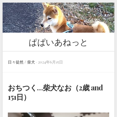
Skip
to
content
ぱぱいあねっと
日々徒然
/
柴犬
· 2024年6月15日
おちつく…柴犬なお（2歳 and
151日）