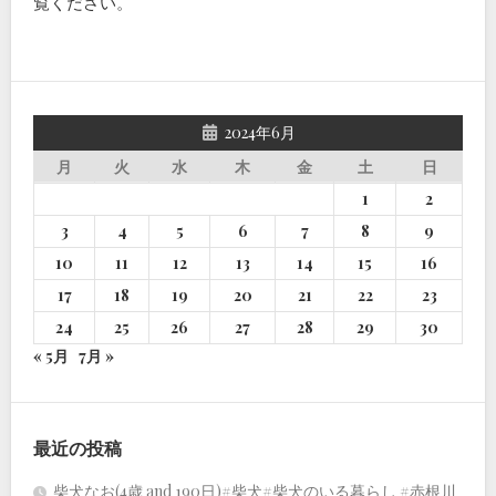
覧ください
。
2024年6月
月
火
水
木
金
土
日
1
2
3
4
5
6
7
8
9
10
11
12
13
14
15
16
17
18
19
20
21
22
23
24
25
26
27
28
29
30
« 5月
7月 »
最近の投稿
柴犬なお(4歳 and 190日)#柴犬#柴犬のいる暮らし #赤根川