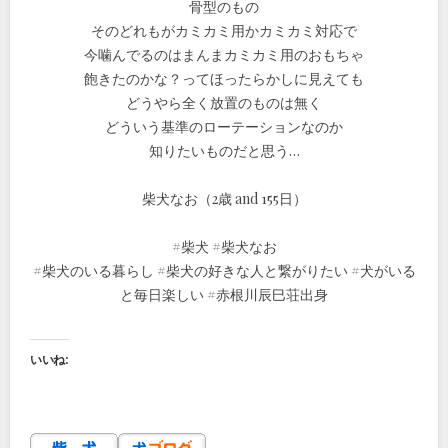
骨型のもの
そのどれもがカミカミ用かカミカミ対応で
今噛んでるのはまんまカミカミ用のおもちゃ
飽きたのかな？ってほったらかしに見えても
どうやら全く放置のものは無く
どういう基準のローテーションなのか
知りたいものだと思う…
柴犬なお（2歳 and 155日）
#柴犬 #柴犬なお
#柴犬のいる暮らし #柴犬の好きな人と繋がりたい #犬がいる
と毎日楽しい #赤根川辰巳荘出身
いいね: