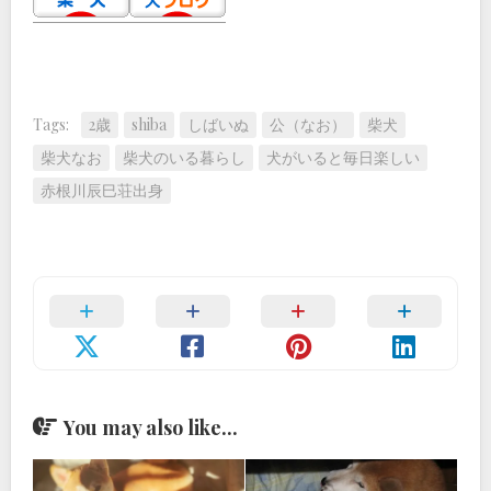
Tags:
2歳
shiba
しばいぬ
公（なお）
柴犬
柴犬なお
柴犬のいる暮らし
犬がいると毎日楽しい
赤根川辰巳荘出身
You may also like...