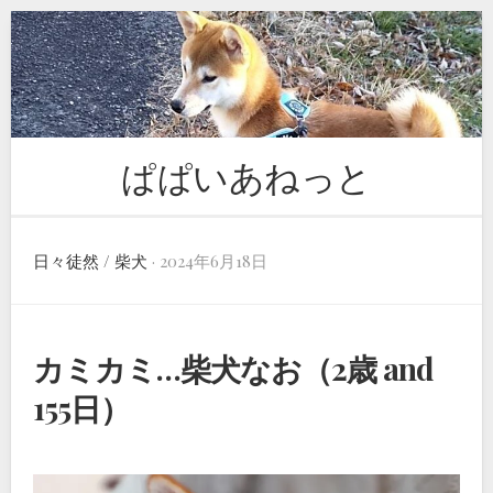
Skip
to
content
ぱぱいあねっと
日々徒然
/
柴犬
· 2024年6月18日
カミカミ…柴犬なお（2歳 and
155日）