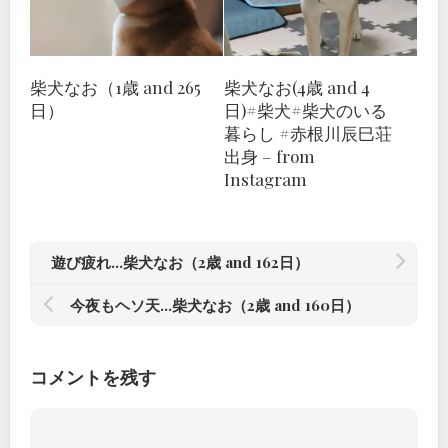
柴犬なお（1歳 and 265
柴犬なお(4歳 and 4
日）
日)#柴犬#柴犬のいる
暮らし #赤根川辰巳荘
出身 – from
Instagram
遊び疲れ…柴犬なお（2歳 and 162日）
今夜もヘソ天…柴犬なお（2歳 and 160日）
コメントを残す