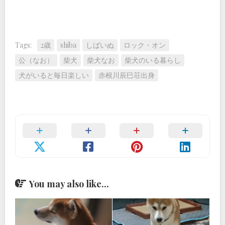
Tags:
2歳
shiba
しばいぬ
ロック・オン
公（なお）
柴犬
柴犬なお
柴犬のいる暮らし
犬がいると毎日楽しい
赤根川辰巳荘出身
You may also like...