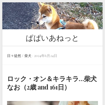
Skip
to
content
ぱぱいあねっと
日々徒然
/
柴犬
· 2024年6月24日
ロック・オン＆キラキラ…柴犬
なお（2歳 and 161日）