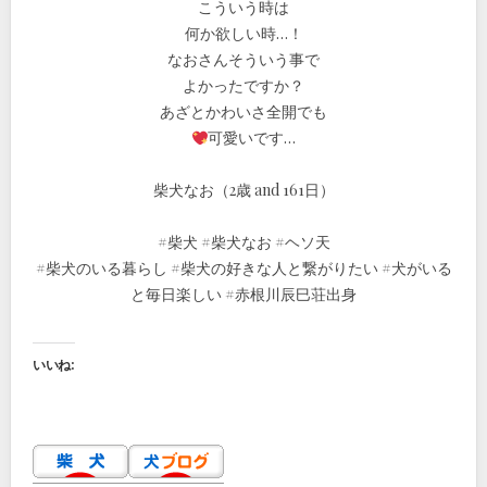
こういう時は
何か欲しい時…！
なおさんそういう事で
よかったですか？
あざとかわいさ全開でも
可愛いです…
柴犬なお（2歳 and 161日）
#柴犬 #柴犬なお #ヘソ天
#柴犬のいる暮らし #柴犬の好きな人と繋がりたい #犬がいる
と毎日楽しい #赤根川辰巳荘出身
いいね: