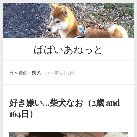
Skip
to
content
ぱぱいあねっと
日々徒然
/
柴犬
· 2024年6月27日
好き嫌い…柴犬なお（2歳 and
164日）