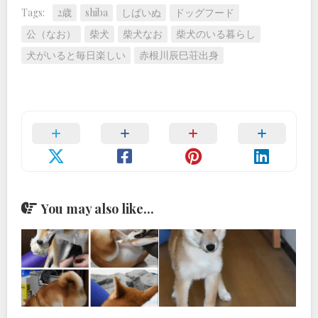
Tags:
2歳
shiba
しばいぬ
ドッグフード
公（なお）
柴犬
柴犬なお
柴犬のいる暮らし
犬がいると毎日楽しい
赤根川辰巳荘出身
You may also like...