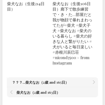
柴犬なお（生後214日
柴犬なお（生後106日
目）
目）廊下で散歩練習
で・き・た…部屋だと
我が物顔で暴れまわっ
てたが#柴犬 #柴犬子
犬 #柴犬なお #柴犬の
いる暮らし #柴犬の好
きな人と繋がりたい #
犬がいると毎日楽しい
#赤根川辰巳荘
#nicond3500 – from
Instagram
？？？…柴犬なお（2歳 and 165日）
柴犬なお（2歳 and 163日）