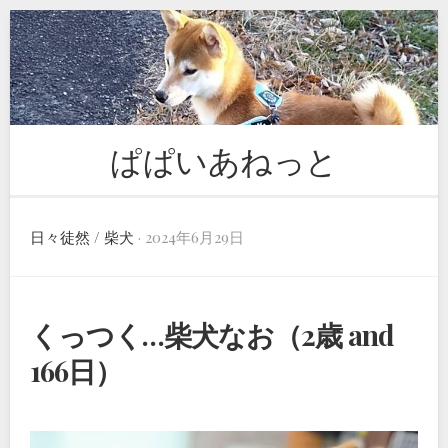
Skip
to
content
ぱぱいあねっと
日々徒然
/
柴犬
· 2024年6月29日
くっつく…柴犬なお（2歳 and
166日）