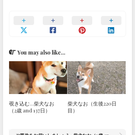
You may also like...
覗き込む…柴犬なお
柴犬なお（生後220日
（2歳 and 137日）
目）