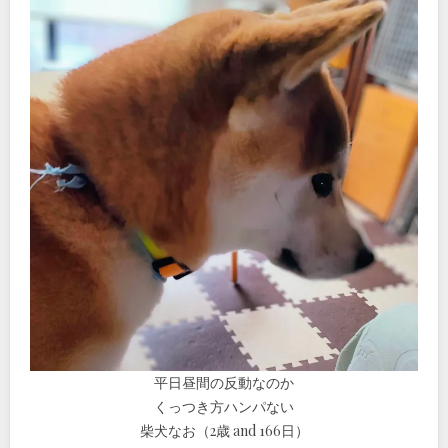
平日昼間の反動なのか
くっつき方ハンパない
柴犬なお（2歳 and 166日）