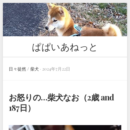
Skip
to
content
ぱぱいあねっと
日々徒然
/
柴犬
· 2024年7月22日
お怒りの…柴犬なお（2歳 and
187日）