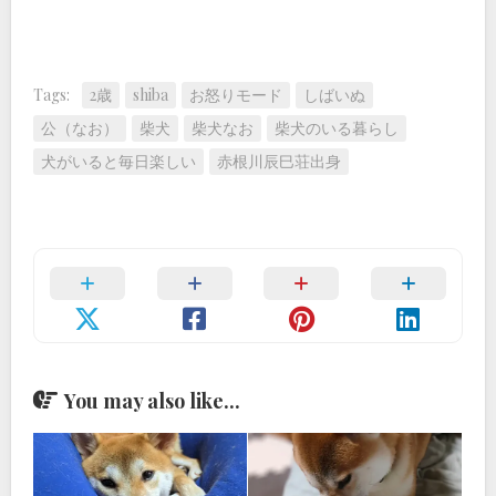
Tags:
2歳
shiba
お怒りモード
しばいぬ
公（なお）
柴犬
柴犬なお
柴犬のいる暮らし
犬がいると毎日楽しい
赤根川辰巳荘出身
You may also like...