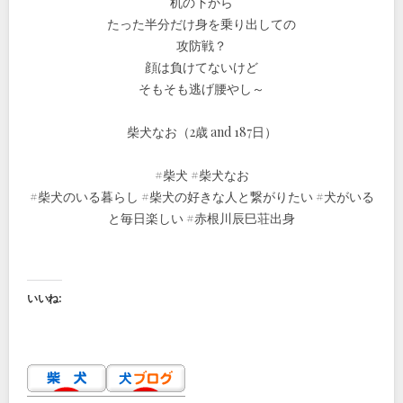
机の下から
たった半分だけ身を乗り出しての
攻防戦？
顔は負けてないけど
そもそも逃げ腰やし～
柴犬なお（2歳 and 187日）
#柴犬 #柴犬なお
#柴犬のいる暮らし #柴犬の好きな人と繋がりたい #犬がいる
と毎日楽しい #赤根川辰巳荘出身
いいね: