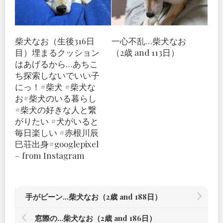
柴犬なお（生後316日
一心不乱…柴犬なお
目）埋まるクッション
（2歳 and 113日）
はあげるから…あちこ
ち探索しないでいい子
にっ！#柴犬 #柴犬な
お#柴犬のいる暮らし
#柴犬の好きな人と繋
がりたい #犬がいると
毎日楽しい #赤根川辰
巳荘出身#googlepixel
– from Instagram
手がピーン…柴犬なお（2歳 and 188日）
窓際の…柴犬なお（2歳 and 186日）