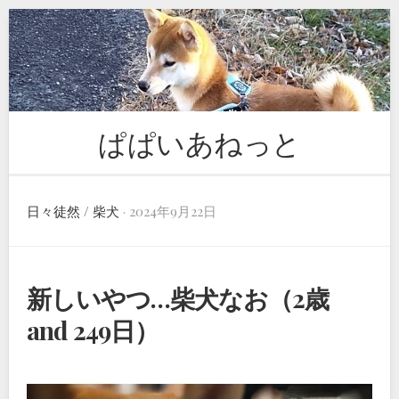
Skip
to
content
ぱぱいあねっと
日々徒然
/
柴犬
· 2024年9月22日
新しいやつ…柴犬なお（2歳
and 249日）