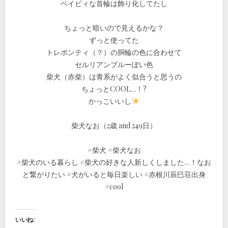
ベイビィな首輪は飾り化してたし
ちょっと暗いので見えるかな？
ずっと使ってた
トレポンティ（？）の胴輪の色に合わせて
セルリアンブルーぽい色
柴犬（赤柴）は青系がよく似合うと思うの
ちょっとCOOL…！?
かっこいいし
柴犬なお（2歳 and 249日）
#柴犬 #柴犬なお
#柴犬のいる暮らし #柴犬の好きな人新しくしました…！なお
と繋がりたい #犬がいると毎日楽しい #赤根川辰巳荘出身
#cool
いいね: