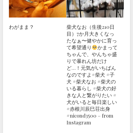
わがまま？
柴犬なお（生後210日
目）7か月大きくなっ
たなぁ〜
健やかに育っ
て希望通り
かまって
ちゃんで、やんちゃ盛
りで暴れん坊だけ
ど…！元気がいちばん
なのですよ#柴犬 #子
犬 #柴犬なお #柴犬の
いる暮らし #柴犬の好
きな人と繋がりたい #
犬がいると毎日楽しい
#赤根川辰巳荘出身
#nicond3500 – from
Instagram