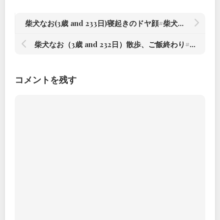
柴犬なお(3歳 and 233日)寝起きのドヤ顔#柴犬#柴犬のいる暮らし #赤根川辰巳荘出身
柴犬なお（3歳 and 232日）散歩、ご飯終わり#柴犬#柴犬のいる暮らし #赤根川辰巳荘出身
コメントを残す