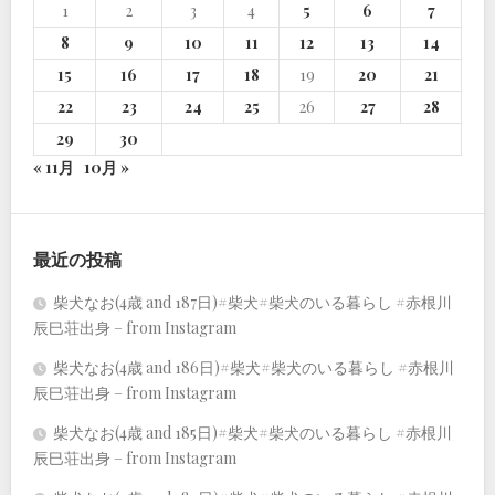
1
2
3
4
5
6
7
8
9
10
11
12
13
14
15
16
17
18
19
20
21
22
23
24
25
26
27
28
29
30
« 11月
10月 »
最近の投稿
柴犬なお(4歳 and 187日)#柴犬#柴犬のいる暮らし #赤根川
辰巳荘出身 – from Instagram
柴犬なお(4歳 and 186日)#柴犬#柴犬のいる暮らし #赤根川
辰巳荘出身 – from Instagram
柴犬なお(4歳 and 185日)#柴犬#柴犬のいる暮らし #赤根川
辰巳荘出身 – from Instagram