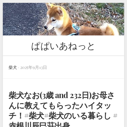
Skip
to
content
ぱぱいあねっと
柴犬
· 2025年9月13日
柴犬なお(3歳 and 232日)お母さ
んに教えてもらったハイタッ
チ！#柴犬#柴犬のいる暮らし #
赤根川辰巳荘出身