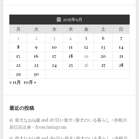
2025年9月
月
火
水
木
金
土
日
1
2
3
4
5
6
7
8
9
10
11
12
13
14
15
16
17
18
19
20
21
22
23
24
25
26
27
28
29
30
« 11月
10月 »
最近の投稿
柴犬なお(4歳 and 187日)#柴犬#柴犬のいる暮らし #赤根川
辰巳荘出身 – from Instagram
柴犬なお(4歳 and 186日)#柴犬#柴犬のいる暮らし #赤根川