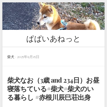
Skip
to
content
ぱぱいあねっと
柴犬
· 2025年9月15日
柴犬なお（3歳 and 234日）お昼
寝落ちている#柴犬#柴犬のい
る暮らし #赤根川辰巳荘出身