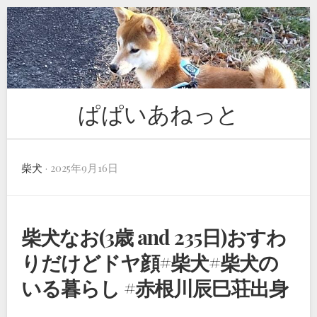
Skip
to
content
ぱぱいあねっと
柴犬
· 2025年9月16日
柴犬なお(3歳 and 235日)おすわ
りだけどドヤ顔#柴犬#柴犬の
いる暮らし #赤根川辰巳荘出身