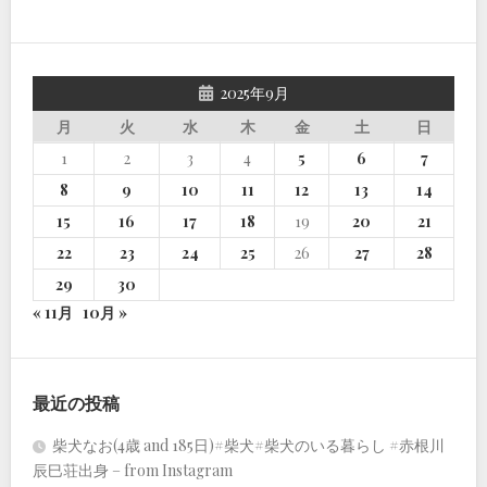
2025年9月
月
火
水
木
金
土
日
1
2
3
4
5
6
7
8
9
10
11
12
13
14
15
16
17
18
19
20
21
22
23
24
25
26
27
28
29
30
« 11月
10月 »
最近の投稿
柴犬なお(4歳 and 185日)#柴犬#柴犬のいる暮らし #赤根川
辰巳荘出身 – from Instagram