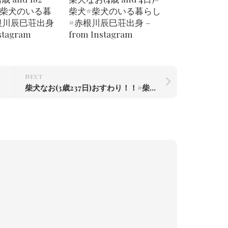
#柴犬のいる暮
柴犬#柴犬のいる暮らし
根川辰巳荘出身
#赤根川辰巳荘出身 –
nstagram
from Instagram
NEXT
辰巳荘出身
柴犬なお(3歳237日)おすわり！！#柴犬#柴犬のいる暮らし #赤根川辰巳荘出身