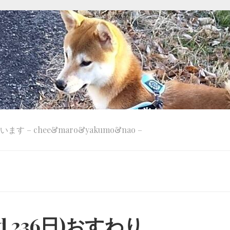
 – chee&maro&yakumo&nao –
d 236日)おすわり