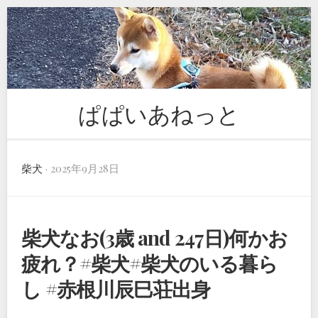
Skip
to
content
ぱぱいあねっと
柴犬
· 2025年9月28日
柴犬なお(3歳 and 247日)何かお
疲れ？#柴犬#柴犬のいる暮ら
し #赤根川辰巳荘出身