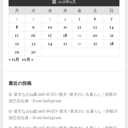
2025年9月
月
火
水
木
金
土
日
1
2
3
4
5
6
7
8
9
10
11
12
13
14
15
16
17
18
19
20
21
22
23
24
25
26
27
28
29
30
« 11月
10月 »
最近の投稿
柴犬なお(4歳 and 187日)#柴犬#柴犬のいる暮らし #赤根川
辰巳荘出身 – from Instagram
柴犬なお(4歳 and 186日)#柴犬#柴犬のいる暮らし #赤根川
辰巳荘出身 – from Instagram
柴犬なお(4歳 and 185日)#柴犬#柴犬のいる暮らし #赤根川