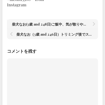
Instagram
柴犬なお(3歳 and 248日)ご飯中、気が散りやすい#柴犬#柴犬のいる暮らし #赤根川辰巳荘出身
柴犬なお（3歳 and 246日）トリミング後でスッキリ#柴犬#柴犬のいる暮らし #赤根川辰巳荘出身
コメントを残す