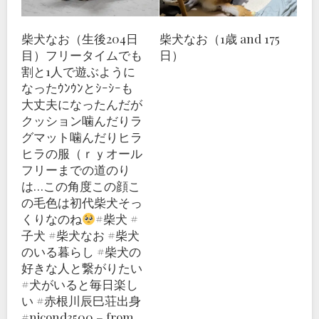
柴犬なお（生後204日
柴犬なお（1歳 and 175
目）フリータイムでも
日）
割と1人で遊ぶように
なったｳﾝｳﾝとｼｰｼｰも
大丈夫になったんだが
クッション噛んだりラ
グマット噛んだりヒラ
ヒラの服（ｒｙオール
フリーまでの道のり
は…この角度この顔こ
の毛色は初代柴犬そっ
くりなのね
#柴犬 #
子犬 #柴犬なお #柴犬
のいる暮らし #柴犬の
好きな人と繋がりたい
#犬がいると毎日楽し
い #赤根川辰巳荘出身
#nicond3500 – from