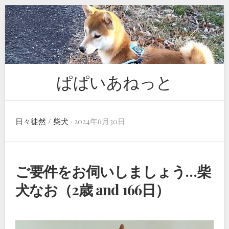
Skip
to
content
ぱぱいあねっと
日々徒然
/
柴犬
· 2024年6月30日
ご要件をお伺いしましょう…柴
犬なお（2歳 and 166日）