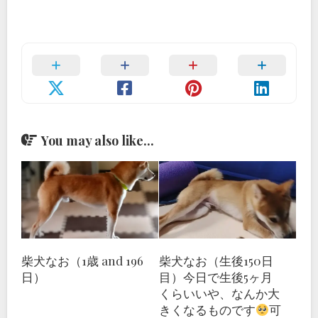
You may also like...
柴犬なお（1歳 and 196
柴犬なお（生後150日
日）
目）今日で生後5ヶ月
くらいいや、なんか大
きくなるものです
可