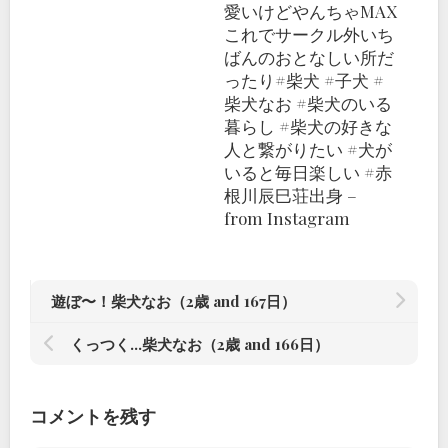
愛いけどやんちゃMAX
これでサークル外いち
ばんのおとなしい所だ
ったり#柴犬 #子犬 #
柴犬なお #柴犬のいる
暮らし #柴犬の好きな
人と繋がりたい #犬が
いると毎日楽しい #赤
根川辰巳荘出身 –
from Instagram
遊ぼ〜！柴犬なお（2歳 and 167日）
くっつく…柴犬なお（2歳 and 166日）
コメントを残す