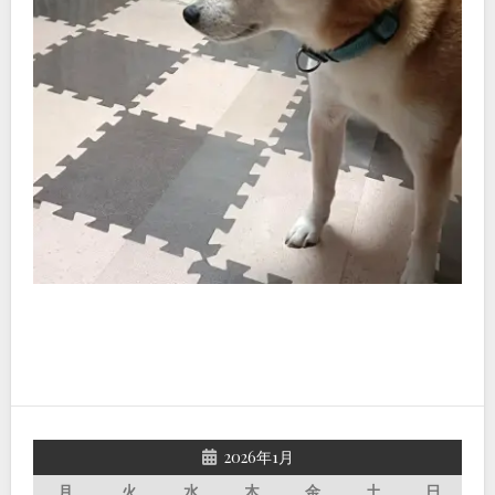
2026年1月
月
火
水
木
金
土
日