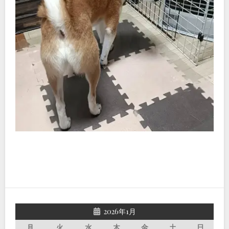
2026年1月
月
火
水
木
金
土
日