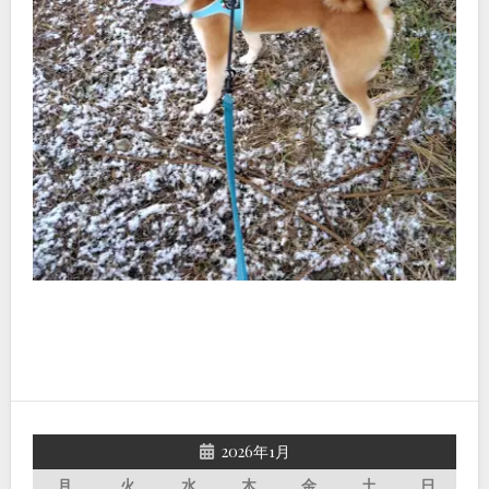
2026年1月
月
火
水
木
金
土
日