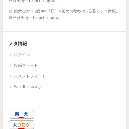
巳荘出身 – from Instagram
柴犬なお（4歳 and 8日）#柴犬#柴犬のいる暮らし #赤根川
辰巳荘出身 – from Instagram
メタ情報
ログイン
投稿フィード
コメントフィード
WordPress.org