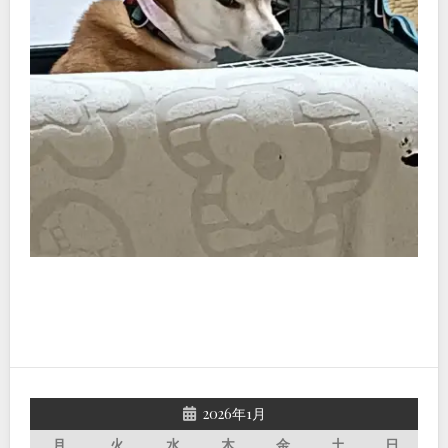
2026年1月
月
火
水
木
金
土
日