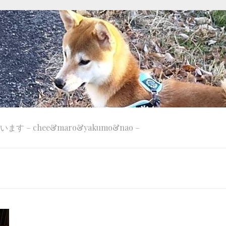
 – chee&maro&yakumo&nao –