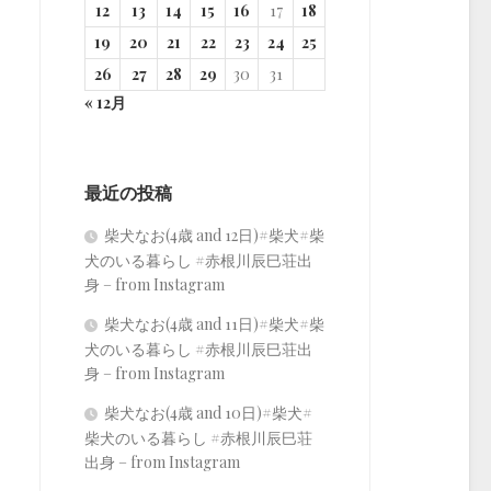
12
13
14
15
16
17
18
19
20
21
22
23
24
25
26
27
28
29
30
31
« 12月
最近の投稿
柴犬なお(4歳 and 12日)#柴犬#柴
犬のいる暮らし #赤根川辰巳荘出
身 – from Instagram
柴犬なお(4歳 and 11日)#柴犬#柴
犬のいる暮らし #赤根川辰巳荘出
身 – from Instagram
柴犬なお(4歳 and 10日)#柴犬#
柴犬のいる暮らし #赤根川辰巳荘
出身 – from Instagram