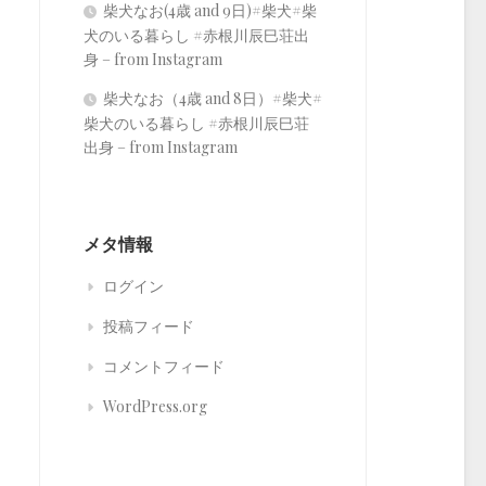
柴犬なお(4歳 and 9日)#柴犬#柴
犬のいる暮らし #赤根川辰巳荘出
身 – from Instagram
柴犬なお（4歳 and 8日）#柴犬#
柴犬のいる暮らし #赤根川辰巳荘
出身 – from Instagram
メタ情報
ログイン
投稿フィード
コメントフィード
WordPress.org