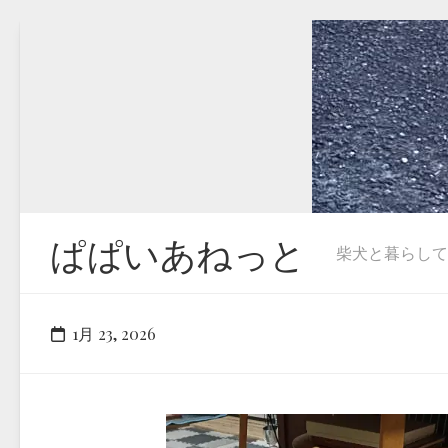
Skip
to
content
ぱぱいあねっと
柴犬と暮らしています
1月 23, 2026