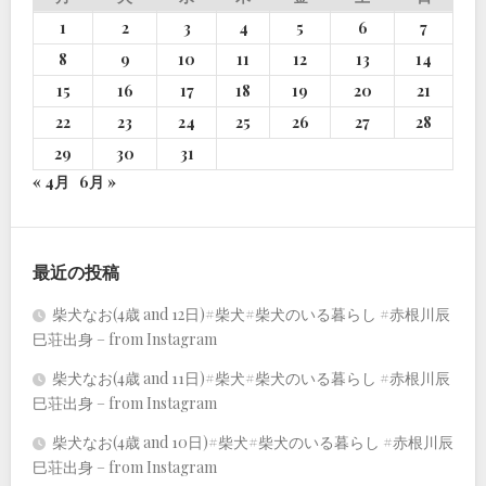
1
2
3
4
5
6
7
8
9
10
11
12
13
14
15
16
17
18
19
20
21
22
23
24
25
26
27
28
29
30
31
« 4月
6月 »
最近の投稿
柴犬なお(4歳 and 12日)#柴犬#柴犬のいる暮らし #赤根川辰
巳荘出身 – from Instagram
柴犬なお(4歳 and 11日)#柴犬#柴犬のいる暮らし #赤根川辰
巳荘出身 – from Instagram
柴犬なお(4歳 and 10日)#柴犬#柴犬のいる暮らし #赤根川辰
巳荘出身 – from Instagram