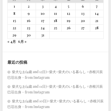
1
2
3
4
5
6
7
8
9
10
11
12
13
14
15
16
17
18
19
20
21
22
23
24
25
26
27
28
29
30
31
« 4月
6月 »
最近の投稿
柴犬なお(4歳 and 12日)#柴犬#柴犬のいる暮らし #赤根川辰
巳荘出身 – from Instagram
柴犬なお(4歳 and 11日)#柴犬#柴犬のいる暮らし #赤根川辰
巳荘出身 – from Instagram
柴犬なお(4歳 and 10日)#柴犬#柴犬のいる暮らし #赤根川辰
巳荘出身 – from Instagram