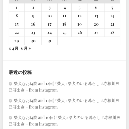
1
2
3
4
5
6
7
8
9
10
11
12
13
14
15
16
17
18
19
20
21
22
23
24
25
26
27
28
29
30
31
« 4月
6月 »
最近の投稿
柴犬なお(4歳 and 12日)#柴犬#柴犬のいる暮らし #赤根川辰
巳荘出身 – from Instagram
柴犬なお(4歳 and 11日)#柴犬#柴犬のいる暮らし #赤根川辰
巳荘出身 – from Instagram
柴犬なお(4歳 and 10日)#柴犬#柴犬のいる暮らし #赤根川辰
巳荘出身 – from Instagram