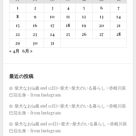
1
2
3
4
5
6
7
8
9
10
11
12
13
14
15
16
17
18
19
20
21
22
23
24
25
26
27
28
29
30
31
« 4月
6月 »
最近の投稿
柴犬なお(4歳 and 12日)#柴犬#柴犬のいる暮らし #赤根川辰
巳荘出身 – from Instagram
柴犬なお(4歳 and 11日)#柴犬#柴犬のいる暮らし #赤根川辰
巳荘出身 – from Instagram
柴犬なお(4歳 and 10日)#柴犬#柴犬のいる暮らし #赤根川辰
巳荘出身 – from Instagram