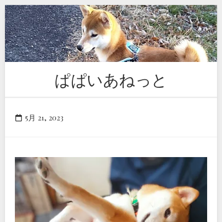
Skip
to
content
ぱぱいあねっと
5月 21, 2023