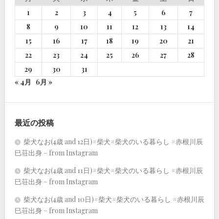
1
2
3
4
5
6
7
8
9
10
11
12
13
14
15
16
17
18
19
20
21
22
23
24
25
26
27
28
29
30
31
« 4月
6月 »
最近の投稿
柴犬なお(4歳 and 12日)#柴犬#柴犬のいる暮らし #赤根川辰
巳荘出身 – from Instagram
柴犬なお(4歳 and 11日)#柴犬#柴犬のいる暮らし #赤根川辰
巳荘出身 – from Instagram
柴犬なお(4歳 and 10日)#柴犬#柴犬のいる暮らし #赤根川辰
巳荘出身 – from Instagram