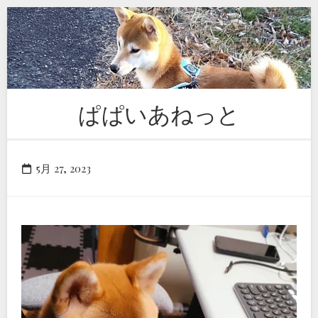
Skip
to
content
ぱぱいあねっと
5月 27, 2023