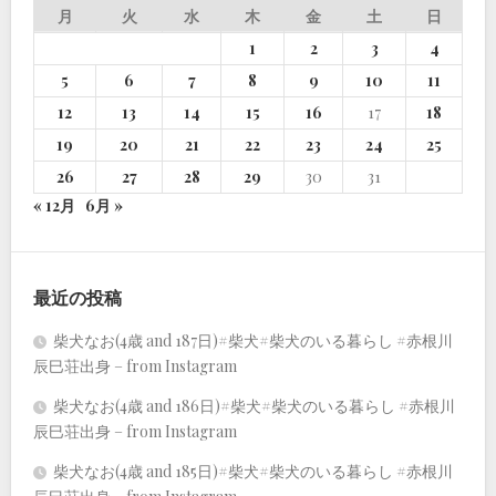
月
火
水
木
金
土
日
1
2
3
4
5
6
7
8
9
10
11
12
13
14
15
16
17
18
19
20
21
22
23
24
25
26
27
28
29
30
31
« 12月
6月 »
最近の投稿
柴犬なお(4歳 and 187日)#柴犬#柴犬のいる暮らし #赤根川
辰巳荘出身 – from Instagram
柴犬なお(4歳 and 186日)#柴犬#柴犬のいる暮らし #赤根川
辰巳荘出身 – from Instagram
柴犬なお(4歳 and 185日)#柴犬#柴犬のいる暮らし #赤根川