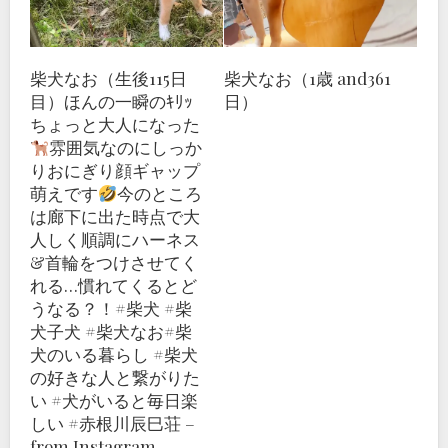
柴犬なお（生後115日
柴犬なお（1歳 and361
目）ほんの一瞬のｷﾘｯ
日）
ちょっと大人になった
雰囲気なのにしっか
りおにぎり顔
ギャップ
萌えです
今のところ
は廊下に出た時点で大
人しく順調にハーネス
&首輪をつけさせてく
れる…慣れてくるとど
うなる？！#柴犬 #柴
犬子犬 #柴犬なお#柴
犬のいる暮らし #柴犬
の好きな人と繋がりた
い #犬がいると毎日楽
しい #赤根川辰巳荘 –
from Instagram