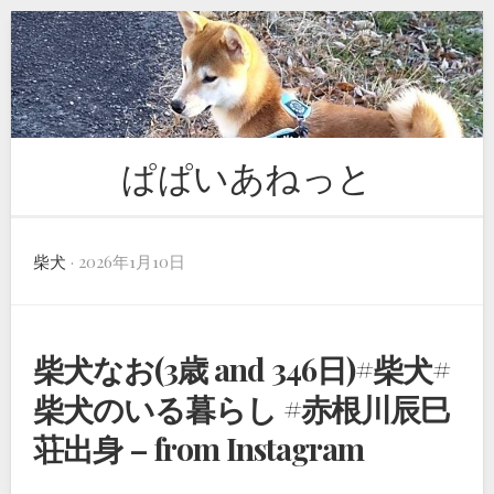
Skip
to
content
ぱぱいあねっと
柴犬
· 2026年1月10日
柴犬なお(3歳 and 346日)#柴犬#
柴犬のいる暮らし #赤根川辰巳
荘出身 – from Instagram