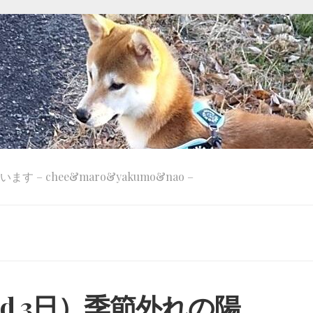
 – chee&maro&yakumo&nao –
nd 3日）季節外れの陽