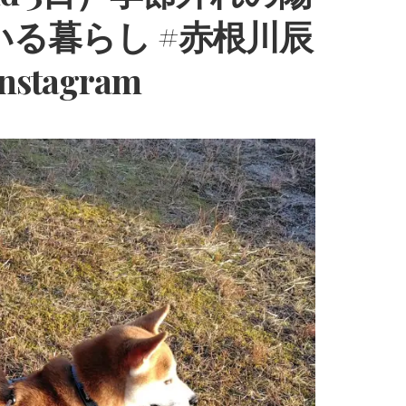
いる暮らし #赤根川辰
nstagram