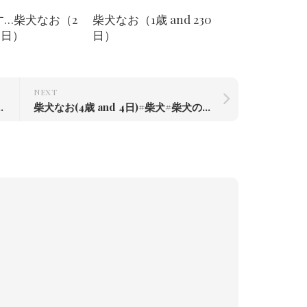
す…柴犬なお（2
柴犬なお（1歳 and 230
69日）
日）
NEXT
川辰巳荘出身 – from Instagram
柴犬なお(4歳 and 4日)#柴犬#柴犬のいる暮らし #赤根川辰巳荘出身 – from Instagram