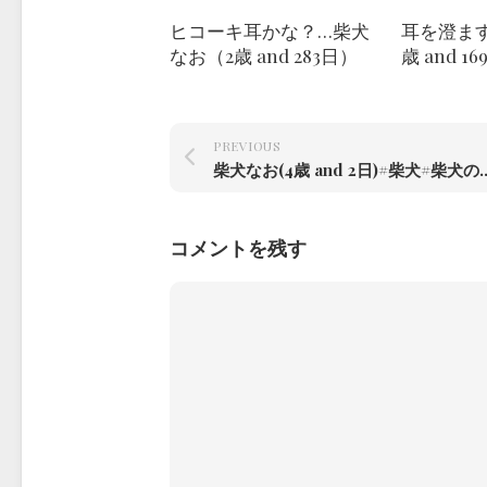
ヒコーキ耳かな？…柴犬
耳を澄ま
なお（2歳 and 283日）
歳 and 1
PREVIOUS
柴犬なお(4歳 and 2日)#柴犬#柴犬のいる暮らし #赤根
コメントを残す