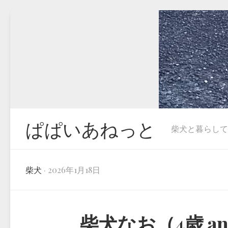
Skip
to
content
ぱぱいあねっと
柴犬と暮らしています
柴犬
· 2026年1月18日
柴犬なお（4歳 a