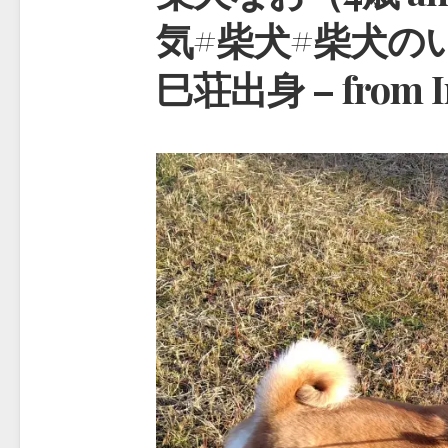
気#柴犬#柴犬の
巳荘出身 – from I