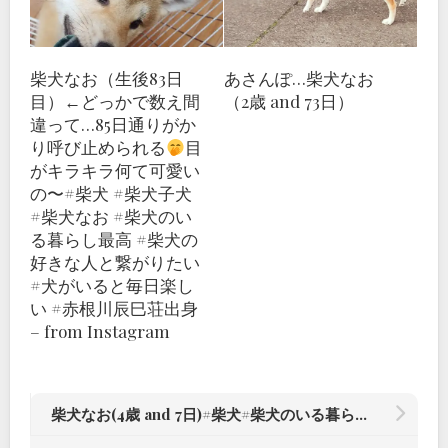
柴犬なお（生後83日
あさんぽ…柴犬なお
目）←どっかで数え間
（2歳 and 73日）
違って…85日通りがか
り呼び止められる
目
がキラキラ何て可愛い
の〜#柴犬 #柴犬子犬
#柴犬なお #柴犬のい
る暮らし最高 #柴犬の
好きな人と繋がりたい
#犬がいると毎日楽し
い #赤根川辰巳荘出身
– from Instagram
柴犬なお(4歳 and 7日)#柴犬#柴犬のいる暮らし #赤根川辰巳荘出身 – from Instagram