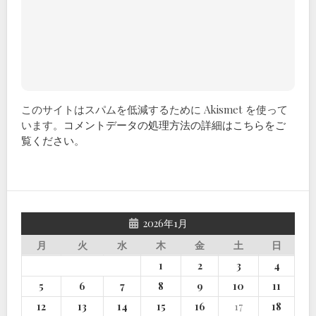
このサイトはスパムを低減するために Akismet を使って
います。
コメントデータの処理方法の詳細はこちらをご
覧ください
。
2026年1月
月
火
水
木
金
土
日
1
2
3
4
5
6
7
8
9
10
11
12
13
14
15
16
17
18