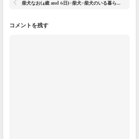
柴犬なお(4歳 and 6日)#柴犬#柴犬のいる暮らし #赤根川辰巳荘出身 – from Instagram
コメントを残す