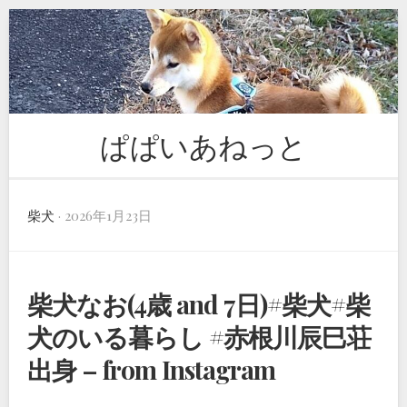
Skip
to
content
ぱぱいあねっと
柴犬
· 2026年1月23日
柴犬なお(4歳 and 7日)#柴犬#柴
犬のいる暮らし #赤根川辰巳荘
出身 – from Instagram